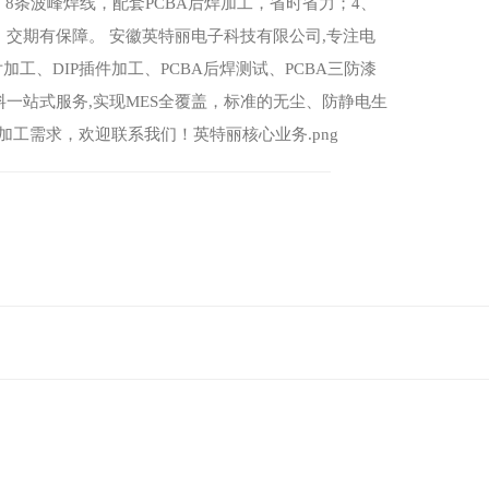
，8条波峰焊线，配套PCBA后焊加工，省时省力；4、
货，交期有保障。 安徽英特丽电子科技有限公司,专注电
加工、DIP插件加工、PCBA后焊测试、PCBA三防漆
料一站式服务,实现MES全覆盖，标准的无尘、防静电生
加工需求，欢迎联系我们！英特丽核心业务.png​