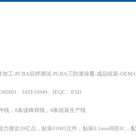
件加工-PCBA后焊测试-PCBA三防漆涂覆-成品组装-OE
O45001、IATF16949、IEQC、ESD
插件线，8条波峰焊线，8条组装生产线
接近20亿点，贴装01005元件，贴装0.1mm间距IC