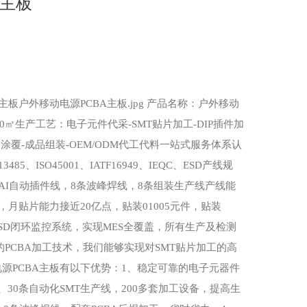
A主板
板户外移动电源PCBA主板.jpg 产品名称：户外移动
00㎡生产工艺：电子元件代采-SMT贴片加工-DIP插件加
防漆涂覆-成品组装-OEM/ODM代工代料一站式服务体系认
O13485、ISO45001、IATF16949、IEQC、ESD产线规
条AI自动插件线，8条波峰焊线，8条组装生产线产线能
，月贴片能力接近20亿点，贴装01005元件，贴装
及ESD闭环监控系统，实现MES全覆盖，所有生产及检测
的PCBA加工技术，我们能够实现对SMT贴片加工的高
源PCBA主板有以下优势：1、稳定可靠的电子元器件
30条自动化SMT生产线，200多套加工设备，提高生