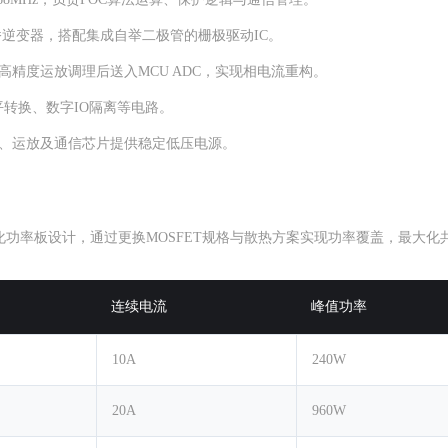
全桥逆变器，搭配集成自举二极管的栅极驱动IC。
高精度运放调理后送入MCU ADC，实现相电流重构。
平转换、数字IO隔离等电路。
CU、运放及通信芯片提供稳定低压电源。
功率板设计，通过更换MOSFET规格与散热方案实现功率覆盖，最大化
连续电流
峰值功率
10A
240W
20A
960W