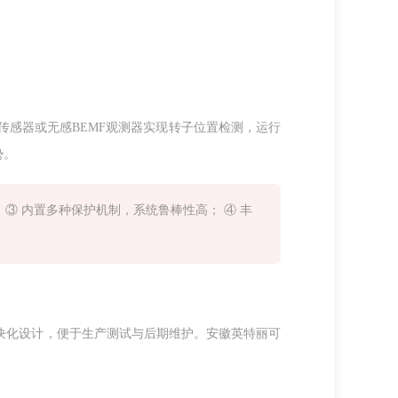
传感器或无感BEMF观测器实现转子位置检测，运行
势。
 ③ 内置多种保护机制，系统鲁棒性高； ④ 丰
块化设计，便于生产测试与后期维护。安徽英特丽可