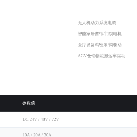
无人机动力系统电调
智能家居窗帘/门锁电机
医疗设备精密泵/阀驱动
AGV仓储物流搬运车驱动
参数值
DC 24V / 48V / 72V
10A / 20A / 30A