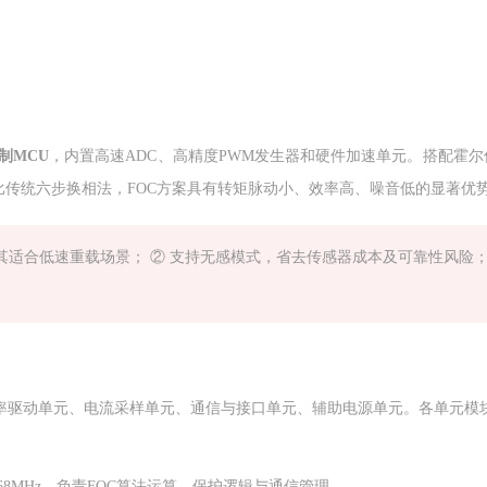
控制MCU
，内置高速ADC、高精度PWM发生器和硬件加速单元。搭配霍尔
比传统六步换相法，FOC方案具有转矩脉动小、效率高、噪音低的显著优
其适合低速重载场景； ② 支持无感模式，省去传感器成本及可靠性风险；
率驱动单元、电流采样单元、通信与接口单元、辅助电源单元。各单元模
频168MHz，负责FOC算法运算、保护逻辑与通信管理。