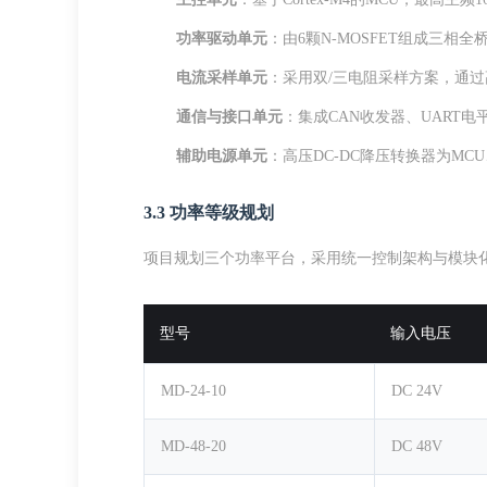
功率驱动单元
：由6颗N-MOSFET组成三相
电流采样单元
：采用双/三电阻采样方案，通过
通信与接口单元
：集成CAN收发器、UART电
辅助电源单元
：高压DC-DC降压转换器为M
3.3 功率等级规划
项目规划三个功率平台，采用统一控制架构与模块化
型号
输入电压
MD-24-10
DC 24V
MD-48-20
DC 48V