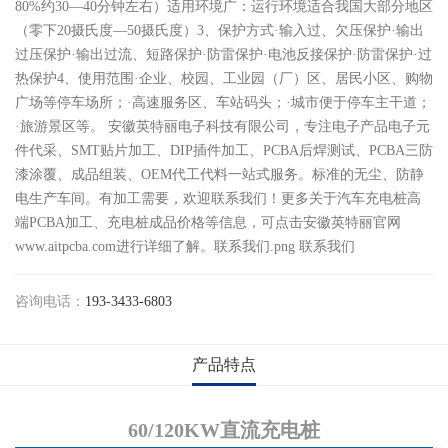
80%约30—40分钟左右）适用环境广：运行环境适合我国大部分地区
（零下20摄氏度—50摄氏度）3、保护方式·输入过、欠压保护·输出
过压保护·输出过流、短路保护·防雷保护·电池反接保护·防雷保护·过
热保护4、使用范围·企业、校园、工业园（厂）区、居民小区、购物
广场等停车场所；·高速服务区、车站码头；·城市便于停车主干道；
·旅游景区等。 安徽英特丽电子科技有限公司，专注电子产品电子元
件代采、SMT贴片加工、DIP插件加工、PCBA后焊测试、PCBA三防
漆涂覆、成品组装、OEM代工代料一站式服务。标准的无尘、防静
电生产车间。有加工需要，欢迎联系我们！更多关于汽车充电桩高
端PCBA加工、充电桩成品价格等信息，可点击安徽英特丽官网
www.aitpcba.com进行详细了解。联系我们.png 联系我们
咨询电话：
193-3433-6803
产品特点
60/120KW直流充电桩