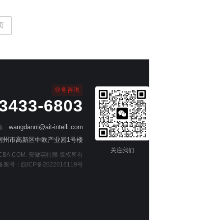
页
业务咨询
-3433-6803
:
wangdanni@ait-intelli.com
宿州市高新区中欧产业园1号楼
关注我们
 AiTPCBA.COM. 安徽英特丽 版权所有
备案号：
皖ICP备2022016119号