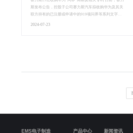
斯发布公告，控股子公司赛力斯汽车拟收购华为及其关
联方持有的已注册或申请中的919项问界等系列文字和
图形商标，以及44项相关外观设计专利，收购价...
2024-07-23
EMS电子制造
产品中心
新闻资讯