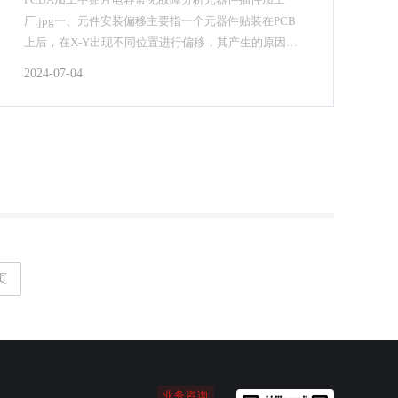
厂.jpg一、元件安装偏移主要指一个元器件贴装在PCB
上后，在X-Y出现不同位置进行偏移，其产生的原因分
析如下：1、PCB板曲翘度超出企业设备可以允许使...
2024-07-04
页
业务咨询