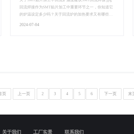
回流焊接作为SMT贴片加工中重要环节之一，你知道它
的炉温设定多少吗？关于回流炉的加热要求又有哪些？
安徽smt贴片加工厂_安徽英特丽小编总结回...
2024-07-04
首页
上一页
2
3
4
5
6
下一页
末
关于我们
工厂实景
联系我们