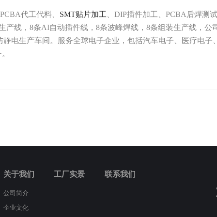
CBA代工代料、
SMT贴片加工
、DIP插件加工、PCBA后焊测
，8条AI自动插件线，8条波峰焊线，8条组装生产线，公司通过了ISO90
准的无尘、防静电生产车间。服务全球电子企业，包括汽车电子、医疗
务。
关于我们
工厂实景
联系我们
公司简介
企业文化