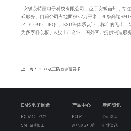
安徽英特丽电子科技有限公司，位于安徽宿州，专注P
式服务。目前公司占地面积3.2万平米，30条高端SMT生产线
IATF16949、IEQC、ESD等体系认证，标
为多家科创板、A股上市企业、国外客户提供制造服
上一篇：
PCBA板三防漆涂覆要求
EMS电子制造
产品中心
新闻资讯
PCBA代工代料
PCBA
公司新闻
SMT贴片加工
新能源充电桩
行业资讯