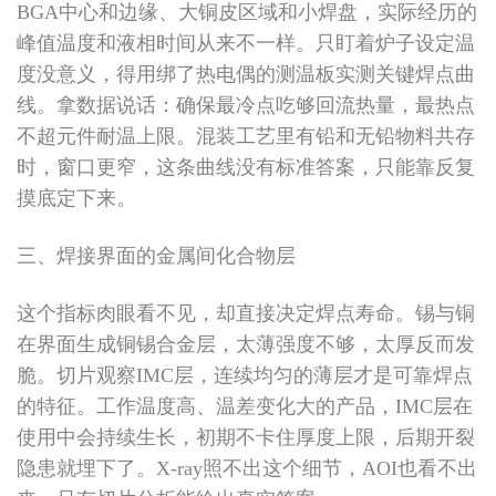
BGA中心和边缘、大铜皮区域和小焊盘，实际经历的
峰值温度和液相时间从来不一样。只盯着炉子设定温
度没意义，得用绑了热电偶的测温板实测关键焊点曲
线。拿数据说话：确保最冷点吃够回流热量，最热点
不超元件耐温上限。混装工艺里有铅和无铅物料共存
时，窗口更窄，这条曲线没有标准答案，只能靠反复
摸底定下来。
三、焊接界面的金属间化合物层
这个指标肉眼看不见，却直接决定焊点寿命。锡与铜
在界面生成铜锡合金层，太薄强度不够，太厚反而发
脆。切片观察IMC层，连续均匀的薄层才是可靠焊点
的特征。工作温度高、温差变化大的产品，IMC层在
使用中会持续生长，初期不卡住厚度上限，后期开裂
隐患就埋下了。X-ray照不出这个细节，AOI也看不出