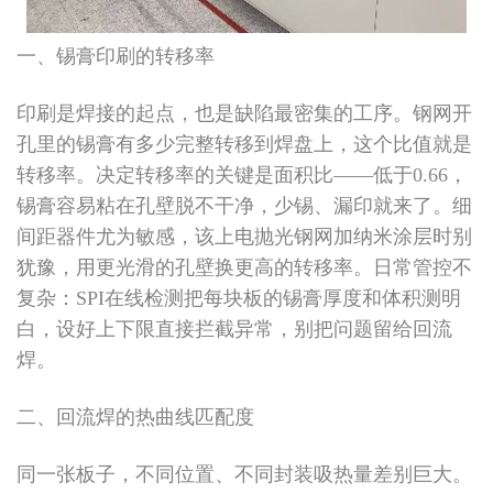
一、锡膏印刷的转移率
印刷是焊接的起点，也是缺陷最密集的工序。钢网开
孔里的锡膏有多少完整转移到焊盘上，这个比值就是
转移率。决定转移率的关键是面积比——低于0.66，
锡膏容易粘在孔壁脱不干净，少锡、漏印就来了。细
间距器件尤为敏感，该上电抛光钢网加纳米涂层时别
犹豫，用更光滑的孔壁换更高的转移率。日常管控不
复杂：SPI在线检测把每块板的锡膏厚度和体积测明
白，设好上下限直接拦截异常，别把问题留给回流
焊。
二、回流焊的热曲线匹配度
同一张板子，不同位置、不同封装吸热量差别巨大。