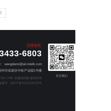
页
业务咨询
-3433-6803
:
wangdanni@ait-intelli.com
宿州市高新区中欧产业园1号楼
关注我们
 AiTPCBA.COM. 安徽英特丽 版权所有
备案号：
皖ICP备2022016119号