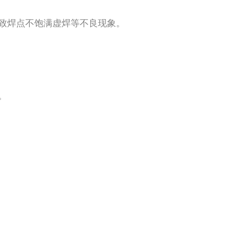
致焊点不饱满虚焊等不良现象。
。