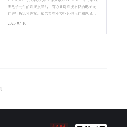
查电子元件的焊接质量后，有必要对焊接不良的电子元
件进行拆卸和焊接。如果要在不损坏其他元件和PCB板
的情况下拆除焊接错误的电子元件，必须掌握P...
2026-07-10
页
业务咨询