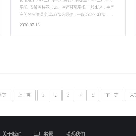
要求_安徽英特丽.jpg1、生产环境要求 一般来说，生产
车间的环境温度以233℃为最佳，一般为17～28℃，相
对湿度为45%～70%RH.根据车...
2026-07-13
首页
上一页
1
2
3
4
5
下一页
末
关于我们
工厂实景
联系我们