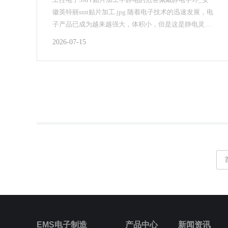
徽英特丽smt贴片加工.jpg 随着电子技术的迅速发展，电
子产品已成为越来越强大，体积小，但是这是静电灵敏
度的电子组件是越来越高的成本。这是因为，高集...
2026-07-15
EMS电子制造
产品中心
新闻资讯