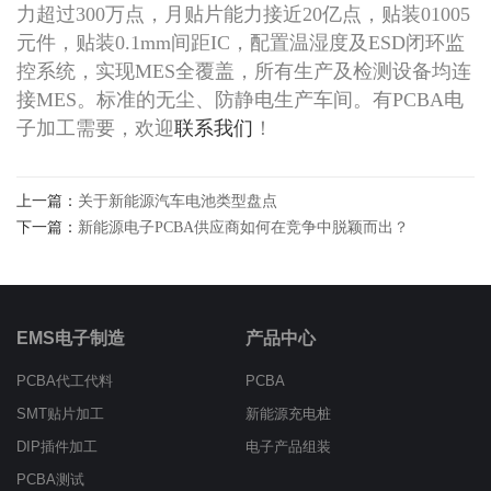
力超过300万点，月贴片能力接近20亿点，贴装01005
元件，贴装0.1mm间距IC，配置温湿度及ESD闭环监
控系统，实现MES全覆盖，所有生产及检测设备均连
接MES。标准的无尘、防静电生产车间。有PCBA电
子加工需要，欢迎
联系我们
！
上一篇：
关于新能源汽车电池类型盘点
下一篇：
新能源电子PCBA供应商如何在竞争中脱颖而出？
EMS电子制造
产品中心
PCBA代工代料
PCBA
SMT贴片加工
新能源充电桩
DIP插件加工
电子产品组装
PCBA测试